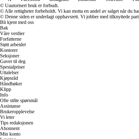
© Uautorisert bruk er forbudt.
© Alle rettigheter forbeholdt. Vi kan motta en andel av salget når du h
© Denne siden er underlagt opphavsrett. Vi jobber med tilknyttede partne
Bli kjent med oss
Bak
Våre verdier
Forfatterne
Støtt arbeidet
Kontorer
Seksjoner
Gaver til deg
Spesialpriser
Uttalelser
Kjøpsråd
Håndbøker
Klipp
Info
Ofte stilte spørsmål
Assistanse
Brukeropplevelse
Vi leter
Tips redaksjonen
Abonnent
Min konto