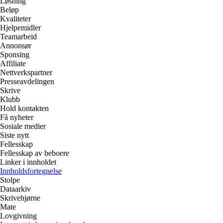
Løsning
Beløp
Kvaliteter
Hjelpemidler
Teamarbeid
Annonsør
Sponsing
Affiliate
Nettverkspartner
Presseavdelingen
Skrive
Klubb
Hold kontakten
Få nyheter
Sosiale medier
Siste nytt
Fellesskap
Fellesskap av beboere
Linker i innholdet
Innholdsfortegnelse
Stolpe
Dataarkiv
Skrivehjørne
Mate
Lovgivning