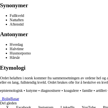
Synonymer
Fullkveld
Nattaften
Aftenstid
Antonymer
Hverdag
Halvtime
Husmorporno
Hårsår
Etymologi
Ordet helaften i norsk kommer fra sammensetningen av ordene hel og aft
eller en lang, fullstendig kveld. Ordet brukes ofte for å beskrive en kv
epistemologisk
•
kutyme
•
diagnostisere
•
koagulere
•
familie
•
artilleri
_
BoligBasar
Del gleden
X
Facebook
Instagram
LinkedIn
YouTube
Pin