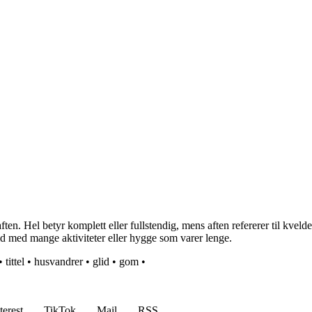
en. Hel betyr komplett eller fullstendig, mens aften refererer til kvel
eld med mange aktiviteter eller hygge som varer lenge.
•
tittel
•
husvandrer
•
glid
•
gom
•
terest
TikTok
Mail
RSS