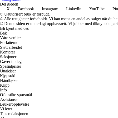
Del gleden
X
Facebook
Instagram
LinkedIn
YouTube
Pin
© Uautorisert bruk er forbudt.
© Alle rettigheter forbeholdt. Vi kan motta en andel av salget når du h
© Denne siden er underlagt opphavsrett. Vi jobber med tilknyttede partne
Bli kjent med oss
Bak
Våre verdier
Forfatterne
Støtt arbeidet
Kontorer
Seksjoner
Gaver til deg
Spesialpriser
Uttalelser
Kjøpsråd
Håndbøker
Klipp
Info
Ofte stilte spørsmål
Assistanse
Brukeropplevelse
Vi leter
Tips redaksjonen