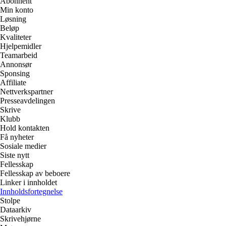
Abonnent
Min konto
Løsning
Beløp
Kvaliteter
Hjelpemidler
Teamarbeid
Annonsør
Sponsing
Affiliate
Nettverkspartner
Presseavdelingen
Skrive
Klubb
Hold kontakten
Få nyheter
Sosiale medier
Siste nytt
Fellesskap
Fellesskap av beboere
Linker i innholdet
Innholdsfortegnelse
Stolpe
Dataarkiv
Skrivehjørne