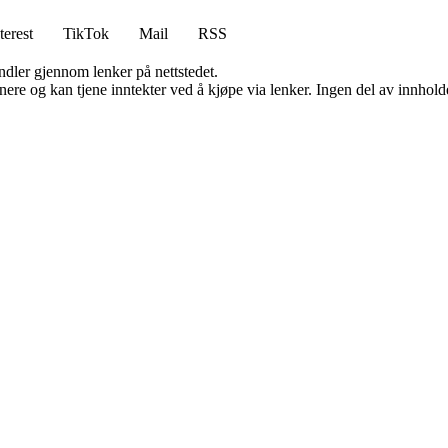
terest
TikTok
Mail
RSS
andler gjennom lenker på nettstedet.
re og kan tjene inntekter ved å kjøpe via lenker. Ingen del av innholdet