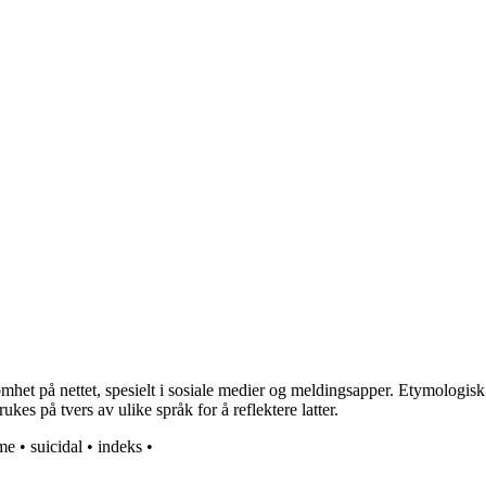
het på nettet, spesielt i sosiale medier og meldingsapper. Etymologisk se
kes på tvers av ulike språk for å reflektere latter.
sme
•
suicidal
•
indeks
•