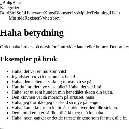
_
BoligBasar
Kategorier
Bord
Stol
Sofa
Hvitevarer
Kunst
Blomster
Lys
Møbler
Teknologi
Hjelp
Min side
Register
Nyhetsbrev
Haha betydning
Ordet haha brukes på norsk for å uttrykke latter eller humor. Det bruke
Eksempler på bruk
Haha, det var en morsom vits!
Jeg elsker når vi ler sammen, haha!
Haha, den katten er virkelig morsom å se på.
Har du hørt det nye vitsetullet? Haha, det var bra!
Haha, ser ut som hunden min har stjålet skoen din igjen.
Den klovnen var så morsom på sirkuset, haha!
Haha, jeg tror ikke jeg har ledd så mye på lenge!
Haha, kan ikke tro du klarte å snuble over den lille steinen.
Den komikeren er så flink til å få meg til å le, haha!
Haha, noen ganger er det de rareste tingene som får meg til å le.