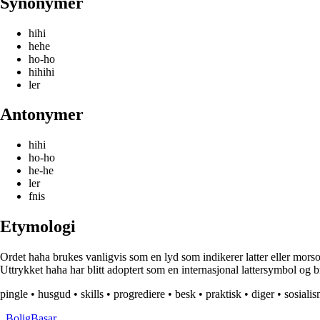
Synonymer
hihi
hehe
ho-ho
hihihi
ler
Antonymer
hihi
ho-ho
he-he
ler
fnis
Etymologi
Ordet haha brukes vanligvis som en lyd som indikerer latter eller morsom
Uttrykket haha har blitt adoptert som en internasjonal lattersymbol og bru
pingle
•
husgud
•
skills
•
progrediere
•
besk
•
praktisk
•
diger
•
sosiali
_
BoligBasar