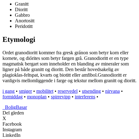
Granitt
Dioritt
Gabbro
Anortositt
Peridotitt
Etymologi
Ordet granodioritt kommer fra gresk gránon som betyr korn eller
kornete, og diórites som betyr fargen grå. Granodioritt er en type
magmatisk bergart som inneholder en blanding av mineraler som
ligner på både granitt og dioritt. Den består hovedsakelig av
plagioklas-feltspat, kvarts og biotitt eller amfibol.Granodioritt er
vanligvis mellomliggende i farge og tekstur mellom granitt og dioritt.
i gang
•
smiger
•
mobilitet
•
reservedel
•
utsending
•
nirvana
•
formiddag
•
monoplan
•
spirrevipp
•
interferens
•
_
BoligBasar
Del gleden
X
Facebook
Instagram
LinkedIn