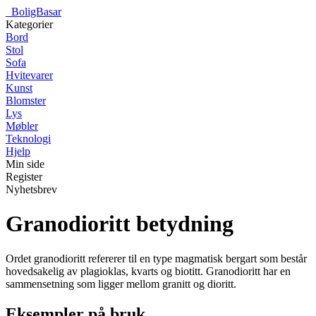
_
BoligBasar
Kategorier
Bord
Stol
Sofa
Hvitevarer
Kunst
Blomster
Lys
Møbler
Teknologi
Hjelp
Min side
Register
Nyhetsbrev
Granodioritt betydning
Ordet granodioritt refererer til en type magmatisk bergart som består
hovedsakelig av plagioklas, kvarts og biotitt. Granodioritt har en
sammensetning som ligger mellom granitt og dioritt.
Eksempler på bruk