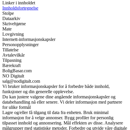
Linker i innholdet
Innholdsfortegnelse
Stolpe
Dataarkiv
Skrivehjørne
Mate
Lovgivning
Internett-informasjonskapsler
Personopplysninger
Tillatelse
Avtalevilkår
Tilpasning
Bærekraft
BoligBasar.com
NO Digitalt
salg@nodigitalt.com
Vi bruker informasjonskapsler for å forbedre både innhold,
funksjoner og din generelle opplevelse.
Du kan justere valgene dine angående informasjonskapsler og
databehandling nå eller senere. Vi deler informasjon med partnere
for ulike formål
Lagre og/eller få tilgang til data fra enheten. Bruk minimal
informasjon for å velge annonser. Bygg profiler for personlig
tilpasset innhold og annonsering. Mål effekten av disse. Analysere
målgrupper med statistiske metoder. Forbedre og utvide våre digitale