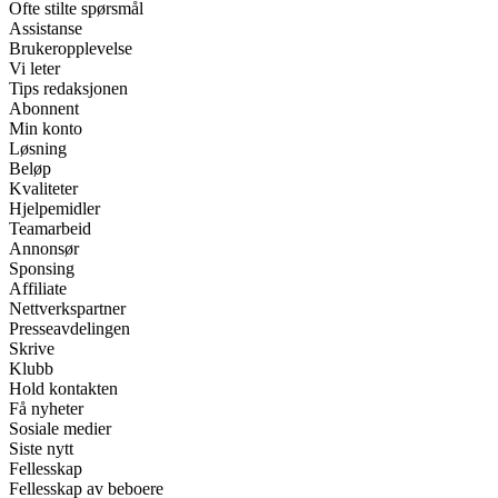
Ofte stilte spørsmål
Assistanse
Brukeropplevelse
Vi leter
Tips redaksjonen
Abonnent
Min konto
Løsning
Beløp
Kvaliteter
Hjelpemidler
Teamarbeid
Annonsør
Sponsing
Affiliate
Nettverkspartner
Presseavdelingen
Skrive
Klubb
Hold kontakten
Få nyheter
Sosiale medier
Siste nytt
Fellesskap
Fellesskap av beboere