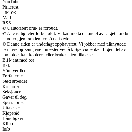
YouTube
Pinterest
TikTok
Mail
RSS
© Uautorisert bruk er forbudt.
© Alle rettigheter forbeholdt. Vi kan motta en andel av salget når du
handler gjennom lenker på nettstedet.
© Denne siden er underlagt opphavsrett. Vi jobber med tilknyttede
partnere og kan tjene inntekter ved å kjøpe via lenker. Ingen del av
innholdet kan kopieres eller brukes uten tillatelse.
Bli kjent med oss
Bak
Våre verdier
Forfatterne
Støtt arbeidet
Kontorer
Seksjoner
Gaver til deg
Spesialpriser
Uttalelser
Kjøpsråd
Håndbøker
Klipp
Info