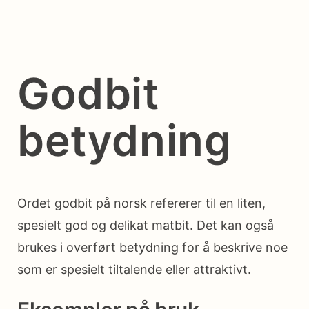
Godbit
betydning
Ordet godbit på norsk refererer til en liten,
spesielt god og delikat matbit. Det kan også
brukes i overført betydning for å beskrive noe
som er spesielt tiltalende eller attraktivt.