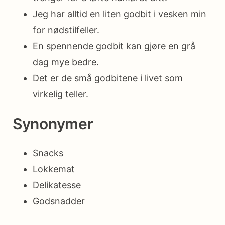
Jeg har alltid en liten godbit i vesken min
for nødstilfeller.
En spennende godbit kan gjøre en grå
dag mye bedre.
Det er de små godbitene i livet som
virkelig teller.
Synonymer
Snacks
Lokkemat
Delikatesse
Godsnadder