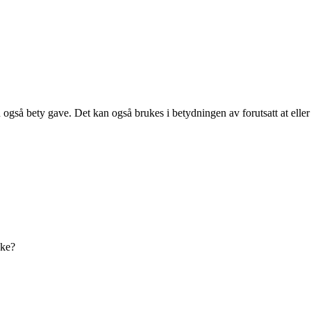
 også bety gave. Det kan også brukes i betydningen av forutsatt at eller 
ake?