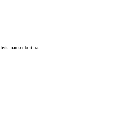
hvis man ser bort fra.