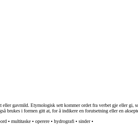
t eller gavmild. Etymologisk sett kommer ordet fra verbet gje eller gi, s
også brukes i formen gitt at, for å indikere en forutsetning eller en aksept
bord
•
multitaske
•
operere
•
hydrografi
•
sinder
•