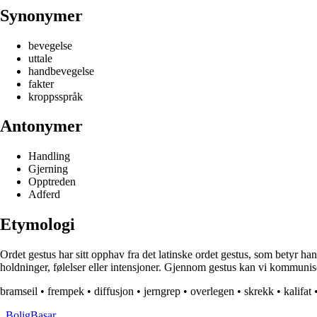
Synonymer
bevegelse
uttale
handbevegelse
fakter
kroppsspråk
Antonymer
Handling
Gjerning
Opptreden
Adferd
Etymologi
Ordet gestus har sitt opphav fra det latinske ordet gestus, som betyr ha
holdninger, følelser eller intensjoner. Gjennom gestus kan vi kommunis
bramseil
•
frempek
•
diffusjon
•
jerngrep
•
overlegen
•
skrekk
•
kalifat
_
BoligBasar