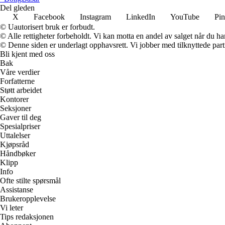
Del gleden
X
Facebook
Instagram
LinkedIn
YouTube
Pin
© Uautorisert bruk er forbudt.
© Alle rettigheter forbeholdt. Vi kan motta en andel av salget når du h
© Denne siden er underlagt opphavsrett. Vi jobber med tilknyttede partne
Bli kjent med oss
Bak
Våre verdier
Forfatterne
Støtt arbeidet
Kontorer
Seksjoner
Gaver til deg
Spesialpriser
Uttalelser
Kjøpsråd
Håndbøker
Klipp
Info
Ofte stilte spørsmål
Assistanse
Brukeropplevelse
Vi leter
Tips redaksjonen