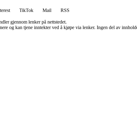
terest
TikTok
Mail
RSS
andler gjennom lenker på nettstedet.
re og kan tjene inntekter ved å kjøpe via lenker. Ingen del av innholdet