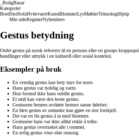
_
BoligBasar
Kategorier
Bord
Stol
Sofa
Hvitevarer
Kunst
Blomster
Lys
Møbler
Teknologi
Hjelp
Min side
Register
Nyhetsbrev
Gestus betydning
Ordet gestus på norsk refererer til en persons eller en groups kroppsspr
handlinger eller uttrykk i en kulturell eller sosial kontekst.
Eksempler på bruk
En vennlig gestus kan bety mye for noen.
Hans gestus var tydelig og varm.
Hun forstod ikke hans subtile gestus.
Et smil kan være den beste gestus.
Gestusene hennes avslørte hennes sanne følelser.
En liten gestus av omtanke kan gjøre en stor forskjell.
Det var en fin gestus å ta med blomster.
Gestusene hans var ikke alltid enkle å tolke.
Hans gestus overrasket alle i rommet.
En ærlig gestus viser ekte omsorg.