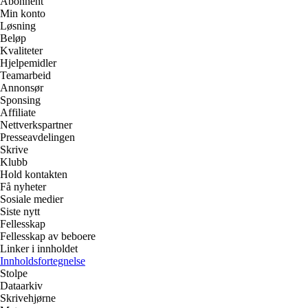
Abonnent
Min konto
Løsning
Beløp
Kvaliteter
Hjelpemidler
Teamarbeid
Annonsør
Sponsing
Affiliate
Nettverkspartner
Presseavdelingen
Skrive
Klubb
Hold kontakten
Få nyheter
Sosiale medier
Siste nytt
Fellesskap
Fellesskap av beboere
Linker i innholdet
Innholdsfortegnelse
Stolpe
Dataarkiv
Skrivehjørne