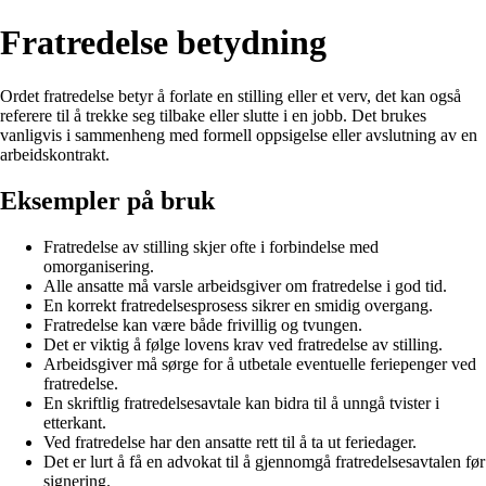
Fratredelse betydning
Ordet fratredelse betyr å forlate en stilling eller et verv, det kan også
referere til å trekke seg tilbake eller slutte i en jobb. Det brukes
vanligvis i sammenheng med formell oppsigelse eller avslutning av en
arbeidskontrakt.
Eksempler på bruk
Fratredelse av stilling skjer ofte i forbindelse med
omorganisering.
Alle ansatte må varsle arbeidsgiver om fratredelse i god tid.
En korrekt fratredelsesprosess sikrer en smidig overgang.
Fratredelse kan være både frivillig og tvungen.
Det er viktig å følge lovens krav ved fratredelse av stilling.
Arbeidsgiver må sørge for å utbetale eventuelle feriepenger ved
fratredelse.
En skriftlig fratredelsesavtale kan bidra til å unngå tvister i
etterkant.
Ved fratredelse har den ansatte rett til å ta ut feriedager.
Det er lurt å få en advokat til å gjennomgå fratredelsesavtalen før
signering.