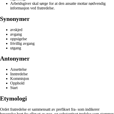
Arbeidsgiver skal sørge for at den ansatte mottar nødvendig
informasjon ved fratredelse.
Synonymer
avskjed
avgang
oppsigelse
frivillig avgang
utgang
Antonymer
Ansettelse
Inntredelse
Kommisjon
Opphold
Start
Etymologi
Ordet fratredelse er sammensatt av prefikset fra- som indikerer
bevegelse bort fra eller ut av noe, og substantivet tredelse som stammer