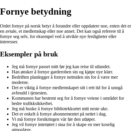
Fornye betydning
Ordet fornye på norsk betyr å forandre eller oppdatere noe, enten det er
en avtale, et medlemskap eller noe annet. Det kan også referere til å
fornye seg selv, for eksempel ved å utvikle nye ferdigheter eller
interesser.
Eksempler på bruk
Jeg må fornye passet mitt før jeg kan reise til utlandet.
Han ønsker å fornye garderoben sin og kjøpe nye klær.
Bedriften planlegger å fornye nettsiden sin for å være mer
moderne.
Det er viktig å fornye medlemskapet sitt i rett tid for å unngå
avbrudd i tjenesten.
Kommunen har bestemt seg for å fornye veiene i området for
bedre trafikksikkerhet.
Jeg må huske å fornye bibliotekkortet mitt neste uke.
Det er enkelt å fornye abonnementet på nettet i dag.
Vi må fornye forsikringen vår før den utløper.
Jeg vil fornye interiøret i stua for å skape en mer koselig
atmosfære.