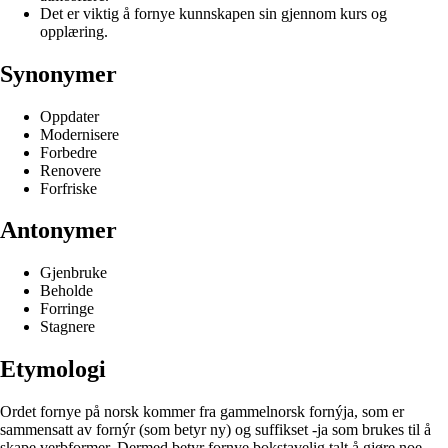
Det er viktig å fornye kunnskapen sin gjennom kurs og
opplæring.
Synonymer
Oppdater
Modernisere
Forbedre
Renovere
Forfriske
Antonymer
Gjenbruke
Beholde
Forringe
Stagnere
Etymologi
Ordet fornye på norsk kommer fra gammelnorsk fornýja, som er
sammensatt av fornýr (som betyr ny) og suffikset -ja som brukes til å
skape verbformer. Dermed betyr fornye bokstavelig talt å gjøre noe