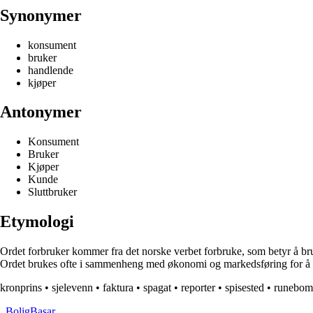
Synonymer
konsument
bruker
handlende
kjøper
Antonymer
Konsument
Bruker
Kjøper
Kunde
Sluttbruker
Etymologi
Ordet forbruker kommer fra det norske verbet forbruke, som betyr å bruke
Ordet brukes ofte i sammenheng med økonomi og markedsføring for å bes
kronprins
•
sjelevenn
•
faktura
•
spagat
•
reporter
•
spisested
•
runebo
_
BoligBasar