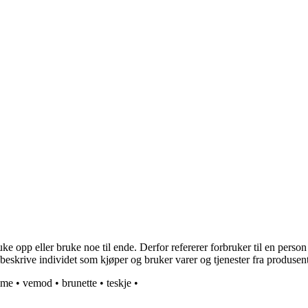
 opp eller bruke noe til ende. Derfor refererer forbruker til en person 
krive individet som kjøper og bruker varer og tjenester fra produsent
mme
•
vemod
•
brunette
•
teskje
•