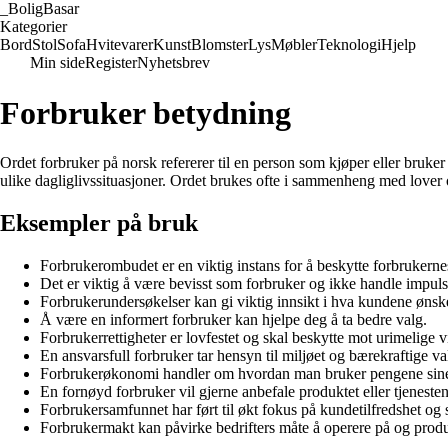
_
BoligBasar
Kategorier
Bord
Stol
Sofa
Hvitevarer
Kunst
Blomster
Lys
Møbler
Teknologi
Hjelp
Min side
Register
Nyhetsbrev
Forbruker betydning
Ordet forbruker på norsk refererer til en person som kjøper eller bruker 
ulike dagliglivssituasjoner. Ordet brukes ofte i sammenheng med lover 
Eksempler på bruk
Forbrukerombudet er en viktig instans for å beskytte forbrukernes
Det er viktig å være bevisst som forbruker og ikke handle impuls
Forbrukerundersøkelser kan gi viktig innsikt i hva kundene ønsk
Å være en informert forbruker kan hjelpe deg å ta bedre valg.
Forbrukerrettigheter er lovfestet og skal beskytte mot urimelige vi
En ansvarsfull forbruker tar hensyn til miljøet og bærekraftige va
Forbrukerøkonomi handler om hvordan man bruker pengene sine
En fornøyd forbruker vil gjerne anbefale produktet eller tjenesten 
Forbrukersamfunnet har ført til økt fokus på kundetilfredshet og 
Forbrukermakt kan påvirke bedrifters måte å operere på og produ