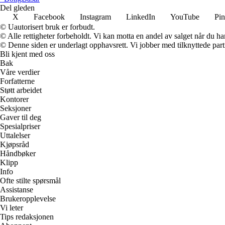
Del gleden
X
Facebook
Instagram
LinkedIn
YouTube
Pin
© Uautorisert bruk er forbudt.
© Alle rettigheter forbeholdt. Vi kan motta en andel av salget når du h
© Denne siden er underlagt opphavsrett. Vi jobber med tilknyttede partne
Bli kjent med oss
Bak
Våre verdier
Forfatterne
Støtt arbeidet
Kontorer
Seksjoner
Gaver til deg
Spesialpriser
Uttalelser
Kjøpsråd
Håndbøker
Klipp
Info
Ofte stilte spørsmål
Assistanse
Brukeropplevelse
Vi leter
Tips redaksjonen