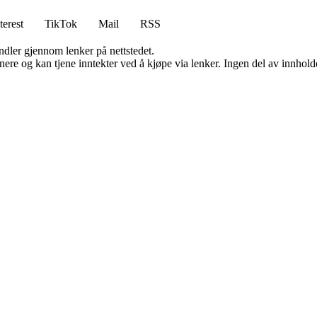
terest
TikTok
Mail
RSS
andler gjennom lenker på nettstedet.
re og kan tjene inntekter ved å kjøpe via lenker. Ingen del av innholdet