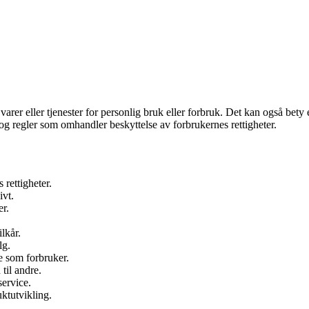
varer eller tjenester for personlig bruk eller forbruk. Det kan også bety
og regler som omhandler beskyttelse av forbrukernes rettigheter.
 rettigheter.
ivt.
er.
lkår.
lg.
 som forbruker.
til andre.
service.
ktutvikling.