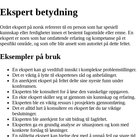
Ekspert betydning
Ordet ekspert på norsk refererer til en person som har spesiell
kunnskap eller ferdigheter innen et bestemt fagområde eller emne. En
ekspert er noen som har omfattende erfaring og kompetanse på et
spesifikt område, og som ofte blir ansett som autoritet på dette feltet.
Eksempler på bruk
En ekspert kan gi verdifull innsikt i komplekse problemstillinger.
Det er viktig å lytte til ekspertenes råd og anbefalinger.
En anerkjent ekspert på feltet delte sine nyeste funn under
konferansen.
Eksperten ble konsultert for å løse den vanskelige oppgaven.
En ekte ekspert skiller seg ut gjennom sin kunnskap og erfaring.
Eksperten ble en viktig ressurs i prosjektets gjennomføring.
Det er alltid lurt å konsultere en ekspert før du tar viktige
beslutninger.
Eksperten ble anerkjent for sitt bidrag til fagfeltet.
Eksperten ga en grundig analyse av situasjonen og kom med
konkrete forslag til løsninger.
En pålitelig ekspert kan hjelpe deg med å unngå feil og spare tid