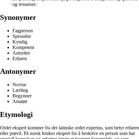
og ressurser.
Synonymer
Fagperson
Spesialist
Kyndig
Kompetent
Autoritet
Erfaren
Antonymer
Novise
Lærling
Begynner
Amatør
Etymologi
Ordet ekspert kommer fra det latinske ordet expertus, som betyr erfaren
eller prøvd. På norsk brukes ekspert for å beskrive en person som har
spesiell kunnskap og erfaring innen et bestemt fagområde, og som