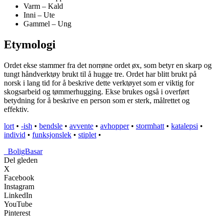
Varm – Kald
Inni – Ute
Gammel – Ung
Etymologi
Ordet ekse stammer fra det norrøne ordet øx, som betyr en skarp og
tungt håndverktøy brukt til å hugge tre. Ordet har blitt brukt på
norsk i lang tid for å beskrive dette verktøyet som er viktig for
skogsarbeid og tømmerhugging. Ekse brukes også i overført
betydning for å beskrive en person som er sterk, målrettet og
effektiv.
lort
•
-ish
•
bendsle
•
avvente
•
avhopper
•
stormhatt
•
katalepsi
•
individ
•
funksjonslek
•
stiplet
•
_
BoligBasar
Del gleden
X
Facebook
Instagram
LinkedIn
YouTube
Pinterest