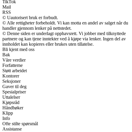
TikTok
Mail
RSS
© Uautorisert bruk er forbudt.
© Alle rettigheter forbeholdt. Vi kan motta en andel av salget når du
handler gjennom lenker på nettstedet.
© Denne siden er underlagt opphavsrett. Vi jobber med tilknyttede
partnere og kan tjene inntekter ved å kjøpe via lenker. Ingen del av
innholdet kan kopieres eller brukes uten tillatelse.
Bli kjent med oss
Bak
Våre verdier
Forfatterne
Støtt arbeidet
Kontorer
Seksjoner
Gaver til deg
Spesialpriser
Uttalelser
Kjøpsråd
Håndbøker
Klipp
Info
Ofte stilte spørsmål
Assistanse