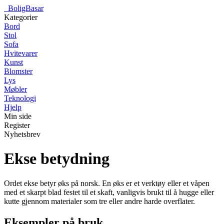
_
BoligBasar
Kategorier
Bord
Stol
Sofa
Hvitevarer
Kunst
Blomster
Lys
Møbler
Teknologi
Hjelp
Min side
Register
Nyhetsbrev
Ekse betydning
Ordet ekse betyr øks på norsk. En øks er et verktøy eller et våpen
med et skarpt blad festet til et skaft, vanligvis brukt til å hugge eller
kutte gjennom materialer som tre eller andre harde overflater.
Eksempler på bruk