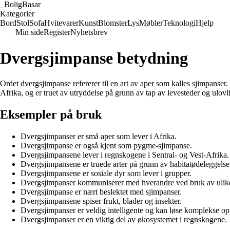
_
BoligBasar
Kategorier
Bord
Stol
Sofa
Hvitevarer
Kunst
Blomster
Lys
Møbler
Teknologi
Hjelp
Min side
Register
Nyhetsbrev
Dvergsjimpanse betydning
Ordet dvergsjimpanse refererer til en art av aper som kalles sjimpanser. 
Afrika, og er truet av utryddelse på grunn av tap av levesteder og ulovli
Eksempler på bruk
Dvergsjimpanser er små aper som lever i Afrika.
Dvergsjimpanse er også kjent som pygme-sjimpanse.
Dvergsjimpansene lever i regnskogene i Sentral- og Vest-Afrika.
Dvergsjimpansene er truede arter på grunn av habitatødeleggelse
Dvergsjimpansene er sosiale dyr som lever i grupper.
Dvergsjimpanser kommuniserer med hverandre ved bruk av ulike
Dvergsjimpanse er nært beslektet med sjimpanser.
Dvergsjimpansene spiser frukt, blader og insekter.
Dvergsjimpanser er veldig intelligente og kan løse komplekse op
Dvergsjimpanser er en viktig del av økosystemet i regnskogene.