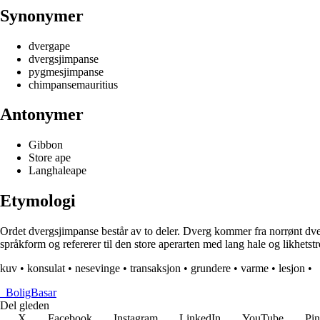
Synonymer
dvergape
dvergsjimpanse
pygmesjimpanse
chimpansemauritius
Antonymer
Gibbon
Store ape
Langhaleape
Etymologi
Ordet dvergsjimpanse består av to deler. Dverg kommer fra norrønt dve
språkform og refererer til den store aperarten med lang hale og likhet
kuv
•
konsulat
•
nesevinge
•
transaksjon
•
grundere
•
varme
•
lesjon
•
_
BoligBasar
Del gleden
X
Facebook
Instagram
LinkedIn
YouTube
Pin