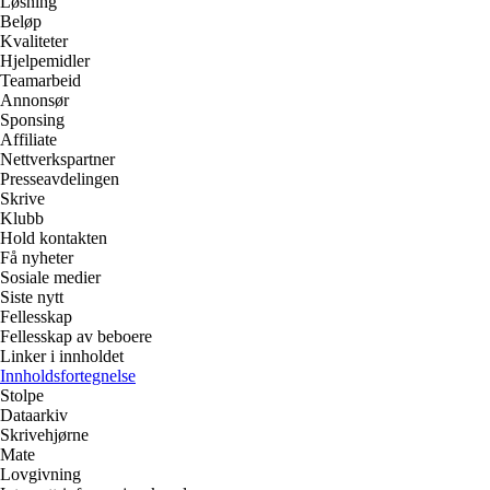
Løsning
Beløp
Kvaliteter
Hjelpemidler
Teamarbeid
Annonsør
Sponsing
Affiliate
Nettverkspartner
Presseavdelingen
Skrive
Klubb
Hold kontakten
Få nyheter
Sosiale medier
Siste nytt
Fellesskap
Fellesskap av beboere
Linker i innholdet
Innholdsfortegnelse
Stolpe
Dataarkiv
Skrivehjørne
Mate
Lovgivning