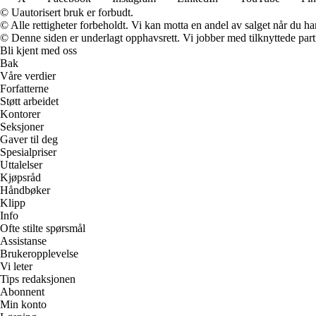
© Uautorisert bruk er forbudt.
© Alle rettigheter forbeholdt. Vi kan motta en andel av salget når du h
© Denne siden er underlagt opphavsrett. Vi jobber med tilknyttede partne
Bli kjent med oss
Bak
Våre verdier
Forfatterne
Støtt arbeidet
Kontorer
Seksjoner
Gaver til deg
Spesialpriser
Uttalelser
Kjøpsråd
Håndbøker
Klipp
Info
Ofte stilte spørsmål
Assistanse
Brukeropplevelse
Vi leter
Tips redaksjonen
Abonnent
Min konto