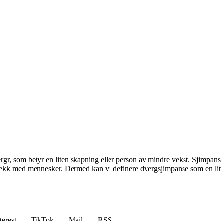
rgr, som betyr en liten skapning eller person av mindre vekst. Sjimpa
strekk med mennesker. Dermed kan vi definere dvergsjimpanse som en lite
terest
TikTok
Mail
RSS