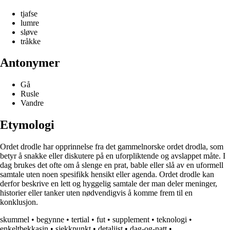
tjafse
lumre
sløve
tråkke
Antonymer
Gå
Rusle
Vandre
Etymologi
Ordet drodle har opprinnelse fra det gammelnorske ordet drodla, som
betyr å snakke eller diskutere på en uforpliktende og avslappet måte. I
dag brukes det ofte om å slenge en prat, bable eller slå av en uformell
samtale uten noen spesifikk hensikt eller agenda. Ordet drodle kan
derfor beskrive en lett og hyggelig samtale der man deler meninger,
historier eller tanker uten nødvendigvis å komme frem til en
konklusjon.
skummel
•
begynne
•
tertial
•
fut
•
supplement
•
teknologi
•
enkeltbekkasin
•
sjekkpunkt
•
detaljist
•
dag-og-natt
•