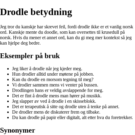
Drodle betydning
Jeg tror du kanskje har skrevet feil, fordi drodle ikke er et vanlig norsk
ord. Kanskje mente du doodle, som kan oversettes til krusedull på
norsk. Hvis du mener et annet ord, kan du gi meg mer kontekst så jeg
kan hjelpe deg bedre.
Eksempler på bruk
Jeg liker å drodle når jeg kjeder meg.
Hun drodler alltid under møtene på jobben.
Kan du drodle en morsom tegning til meg?
Vi drodler sammen mens vi venter på bussen.
Drodlingen hans er veldig avslappende for meg.
Det er fint å drodle mens man hører på musikk.
Jeg slapper av ved å drodle i en skisseblokk.
Det er terapeutisk å sitte og drodle uten å tenke på annet.
De drodler mens de diskuterer frem og tilbake.
Du kan drodle på papir eller digitalt, alt etter hva du foretrekker.
Synonymer