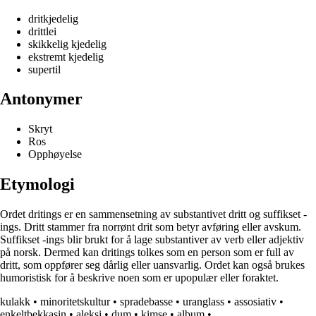
dritkjedelig
drittlei
skikkelig kjedelig
ekstremt kjedelig
supertil
Antonymer
Skryt
Ros
Opphøyelse
Etymologi
Ordet dritings er en sammensetning av substantivet dritt og suffikset -
ings. Dritt stammer fra norrønt drit som betyr avføring eller avskum.
Suffikset -ings blir brukt for å lage substantiver av verb eller adjektiv
på norsk. Dermed kan dritings tolkes som en person som er full av
dritt, som oppfører seg dårlig eller uansvarlig. Ordet kan også brukes
humoristisk for å beskrive noen som er upopulær eller foraktet.
kulakk
•
minoritetskultur
•
spradebasse
•
uranglass
•
assosiativ
•
enkeltbekkasin
•
aleksi
•
dum
•
kimse
•
album
•