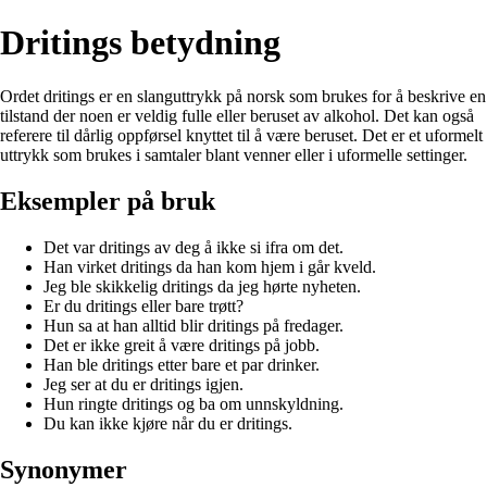
Dritings betydning
Ordet dritings er en slanguttrykk på norsk som brukes for å beskrive en
tilstand der noen er veldig fulle eller beruset av alkohol. Det kan også
referere til dårlig oppførsel knyttet til å være beruset. Det er et uformelt
uttrykk som brukes i samtaler blant venner eller i uformelle settinger.
Eksempler på bruk
Det var dritings av deg å ikke si ifra om det.
Han virket dritings da han kom hjem i går kveld.
Jeg ble skikkelig dritings da jeg hørte nyheten.
Er du dritings eller bare trøtt?
Hun sa at han alltid blir dritings på fredager.
Det er ikke greit å være dritings på jobb.
Han ble dritings etter bare et par drinker.
Jeg ser at du er dritings igjen.
Hun ringte dritings og ba om unnskyldning.
Du kan ikke kjøre når du er dritings.
Synonymer