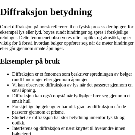
Diffraksjon betydning
Ordet diffraksjon på norsk refererer til en fysisk prosess der bølger, for
eksempel lys eller lyd, bøyes rundt hindringer og spres i forskjellige
retninger. Dette fenomenet observeres ofte i optikk og akustikk, og er
viktig for å forstå hvordan bølger oppfører seg når de møter hindringer
eller går gjennom smale åpninger.
Eksempler på bruk
Diffraksjon er et fenomen som beskriver spredningen av bølger
rundt hindringer eller gjennom åpninger.
Vi kan observere diffraksjon av lys når det passerer gjennom en
smal åpning.
Diffraksjon kan også oppstå når lydbølger brer seg gjennom et
smalt hull.
Forskjellige bølgelengder har ulik grad av diffraksjon når de
passerer gjennom et prisme.
Studiet av diffraksjon har stor betydning innenfor fysikk og
optikk.
Interferens og diffraksjon er nært knyttet til hverandre innen
bølgeteori.