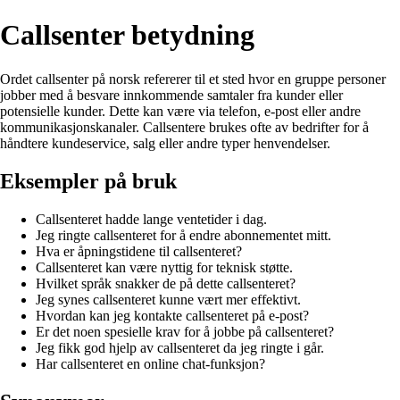
Callsenter betydning
Ordet callsenter på norsk refererer til et sted hvor en gruppe personer
jobber med å besvare innkommende samtaler fra kunder eller
potensielle kunder. Dette kan være via telefon, e-post eller andre
kommunikasjonskanaler. Callsentere brukes ofte av bedrifter for å
håndtere kundeservice, salg eller andre typer henvendelser.
Eksempler på bruk
Callsenteret hadde lange ventetider i dag.
Jeg ringte callsenteret for å endre abonnementet mitt.
Hva er åpningstidene til callsenteret?
Callsenteret kan være nyttig for teknisk støtte.
Hvilket språk snakker de på dette callsenteret?
Jeg synes callsenteret kunne vært mer effektivt.
Hvordan kan jeg kontakte callsenteret på e-post?
Er det noen spesielle krav for å jobbe på callsenteret?
Jeg fikk god hjelp av callsenteret da jeg ringte i går.
Har callsenteret en online chat-funksjon?