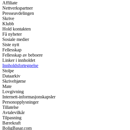
Affiliate
Nettverkspartner
Presseavdelingen
Skrive
Klubb
Hold kontakten
Få nyheter
Sosiale medier
Siste nytt
Fellesskap
Fellesskap av beboere
Linker i innholdet
Innholdsfortegnelse
Stolpe
Dataarkiv
Skrivehjørne
Mate
Lovgivning
Internett-informasjonskapsler
Personopplysninger
Tillatelse
Avtalevilkår
Tilpasning
Bærekraft
BoligBasar.com