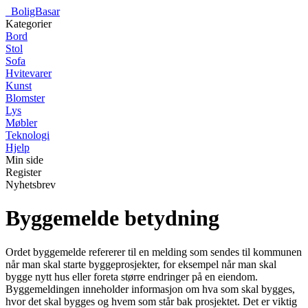
_
BoligBasar
Kategorier
Bord
Stol
Sofa
Hvitevarer
Kunst
Blomster
Lys
Møbler
Teknologi
Hjelp
Min side
Register
Nyhetsbrev
Byggemelde betydning
Ordet byggemelde refererer til en melding som sendes til kommunen
når man skal starte byggeprosjekter, for eksempel når man skal
bygge nytt hus eller foreta større endringer på en eiendom.
Byggemeldingen inneholder informasjon om hva som skal bygges,
hvor det skal bygges og hvem som står bak prosjektet. Det er viktig