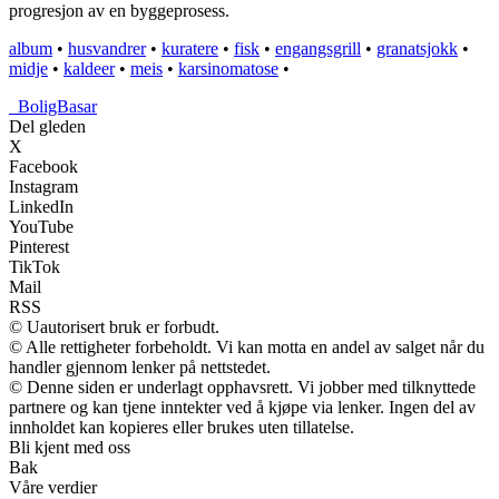
progresjon av en byggeprosess.
album
•
husvandrer
•
kuratere
•
fisk
•
engangsgrill
•
granatsjokk
•
midje
•
kaldeer
•
meis
•
karsinomatose
•
_
BoligBasar
Del gleden
X
Facebook
Instagram
LinkedIn
YouTube
Pinterest
TikTok
Mail
RSS
© Uautorisert bruk er forbudt.
© Alle rettigheter forbeholdt. Vi kan motta en andel av salget når du
handler gjennom lenker på nettstedet.
© Denne siden er underlagt opphavsrett. Vi jobber med tilknyttede
partnere og kan tjene inntekter ved å kjøpe via lenker. Ingen del av
innholdet kan kopieres eller brukes uten tillatelse.
Bli kjent med oss
Bak
Våre verdier