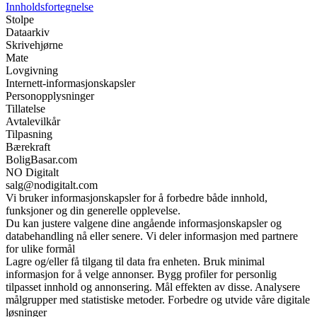
Innholdsfortegnelse
Stolpe
Dataarkiv
Skrivehjørne
Mate
Lovgivning
Internett-informasjonskapsler
Personopplysninger
Tillatelse
Avtalevilkår
Tilpasning
Bærekraft
BoligBasar.com
NO Digitalt
salg@nodigitalt.com
Vi bruker informasjonskapsler for å forbedre både innhold,
funksjoner og din generelle opplevelse.
Du kan justere valgene dine angående informasjonskapsler og
databehandling nå eller senere. Vi deler informasjon med partnere
for ulike formål
Lagre og/eller få tilgang til data fra enheten. Bruk minimal
informasjon for å velge annonser. Bygg profiler for personlig
tilpasset innhold og annonsering. Mål effekten av disse. Analysere
målgrupper med statistiske metoder. Forbedre og utvide våre digitale
løsninger