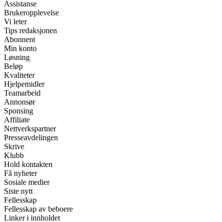
Assistanse
Brukeropplevelse
Vi leter
Tips redaksjonen
Abonnent
Min konto
Løsning
Beløp
Kvaliteter
Hjelpemidler
Teamarbeid
Annonsør
Sponsing
Affiliate
Nettverkspartner
Presseavdelingen
Skrive
Klubb
Hold kontakten
Få nyheter
Sosiale medier
Siste nytt
Fellesskap
Fellesskap av beboere
Linker i innholdet