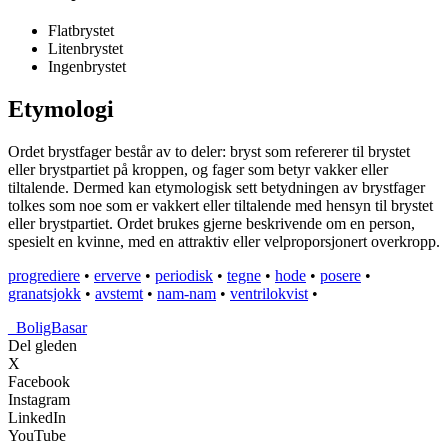
Flatbrystet
Litenbrystet
Ingenbrystet
Etymologi
Ordet brystfager består av to deler: bryst som refererer til brystet
eller brystpartiet på kroppen, og fager som betyr vakker eller
tiltalende. Dermed kan etymologisk sett betydningen av brystfager
tolkes som noe som er vakkert eller tiltalende med hensyn til brystet
eller brystpartiet. Ordet brukes gjerne beskrivende om en person,
spesielt en kvinne, med en attraktiv eller velproporsjonert overkropp.
progrediere
•
erverve
•
periodisk
•
tegne
•
hode
•
posere
•
granatsjokk
•
avstemt
•
nam-nam
•
ventrilokvist
•
_
BoligBasar
Del gleden
X
Facebook
Instagram
LinkedIn
YouTube