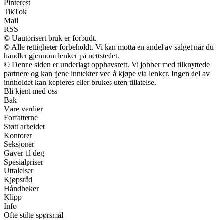
Pinterest
TikTok
Mail
RSS
© Uautorisert bruk er forbudt.
© Alle rettigheter forbeholdt. Vi kan motta en andel av salget når du
handler gjennom lenker på nettstedet.
© Denne siden er underlagt opphavsrett. Vi jobber med tilknyttede
partnere og kan tjene inntekter ved å kjøpe via lenker. Ingen del av
innholdet kan kopieres eller brukes uten tillatelse.
Bli kjent med oss
Bak
Våre verdier
Forfatterne
Støtt arbeidet
Kontorer
Seksjoner
Gaver til deg
Spesialpriser
Uttalelser
Kjøpsråd
Håndbøker
Klipp
Info
Ofte stilte spørsmål