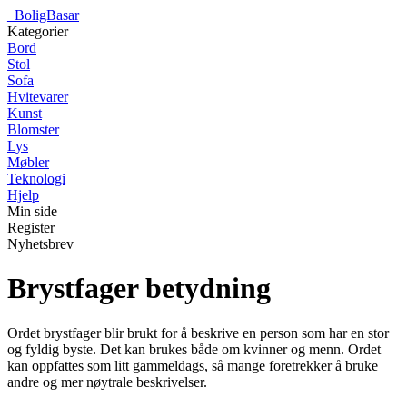
_
BoligBasar
Kategorier
Bord
Stol
Sofa
Hvitevarer
Kunst
Blomster
Lys
Møbler
Teknologi
Hjelp
Min side
Register
Nyhetsbrev
Brystfager betydning
Ordet brystfager blir brukt for å beskrive en person som har en stor
og fyldig byste. Det kan brukes både om kvinner og menn. Ordet
kan oppfattes som litt gammeldags, så mange foretrekker å bruke
andre og mer nøytrale beskrivelser.