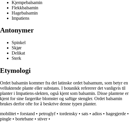
Kjempebalsamin
Flekkbalsamin
Hagebalsamin
Impatiens
Antonymer
Spinkel
Skjør
Delikat
Sterk
Etymologi
Ordet balsamin kommer fra det latinske ordet balsamum, som betyr en
velluktende plante eller substans. I botanikk refererer det vanligvis til
planter i Impatiens-slekten, også kjent som balsamin. Disse plantene er
kjent for sine fargerike blomster og saftige stengler. Ordet balsamin
brukes derfor ofte for å beskrive denne typen planter.
mobilitet
•
forstand
•
petroglyf
•
tordensky
•
sats
•
adios
•
hagegjerde
•
pingle
•
bortebane
•
stiver
•