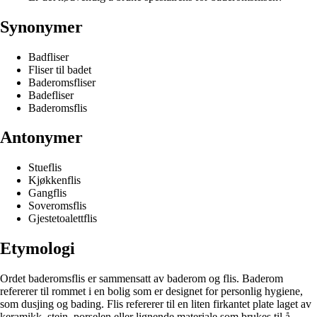
Synonymer
Badfliser
Fliser til badet
Baderomsfliser
Badefliser
Baderomsflis
Antonymer
Stueflis
Kjøkkenflis
Gangflis
Soveromsflis
Gjestetoalettflis
Etymologi
Ordet baderomsflis er sammensatt av baderom og flis. Baderom
refererer til rommet i en bolig som er designet for personlig hygiene,
som dusjing og bading. Flis refererer til en liten firkantet plate laget av
keramikk, stein, porselen eller lignende materiale som brukes til å