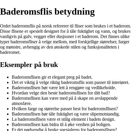
Baderomsflis betydning
Ordet baderomsflis på norsk refererer til fliser som brukes i et baderom.
Disse flisene er spesielt designet for å tåle fuktighet og vann, og brukes
vanligvis på gulv, vegger eller dusjsoner i et baderom. Det finnes ulike
typer baderomsfliser å velge mellom, med forskjellige størrelser, farger
og mønstre, avhengig av den ønskede stilen og funksjonaliteten i
baderomet.
Eksempler på bruk
Baderomsflisen gir et elegant preg på badet.
Det er viktig å velge riktig baderomsflis som passer til interiøret.
Baderomsflisen bør være lett å rengjøre og vedlikeholde.
Hvordan velge den beste baderomsflisen for ditt bad?
Baderomsflisen kan være med på å skape en avslappende
atmosfære.
Hvilken farge og størrelse passer best for baderomsflisen?
Baderomsflisen bør tåle fuktighet og være slipemotstandig.
La baderomsflisen være et stilig element i badets design.
Baderomsflisen kan bidra til å øke verdien på boligen.
Er det nødvendig å bruke spesialrens for baderomsflisen?