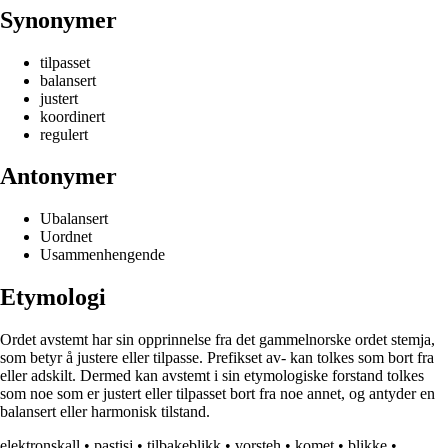
Synonymer
tilpasset
balansert
justert
koordinert
regulert
Antonymer
Ubalansert
Uordnet
Usammenhengende
Etymologi
Ordet avstemt har sin opprinnelse fra det gammelnorske ordet stemja,
som betyr å justere eller tilpasse. Prefikset av- kan tolkes som bort fra
eller adskilt. Dermed kan avstemt i sin etymologiske forstand tolkes
som noe som er justert eller tilpasset bort fra noe annet, og antyder en
balansert eller harmonisk tilstand.
elektronskall
•
pastisj
•
tilbakeblikk
•
vorsteh
•
komet
•
blikke
•