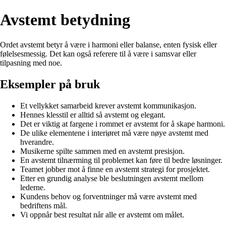
Avstemt betydning
Ordet avstemt betyr å være i harmoni eller balanse, enten fysisk eller
følelsesmessig. Det kan også referere til å være i samsvar eller
tilpasning med noe.
Eksempler på bruk
Et vellykket samarbeid krever avstemt kommunikasjon.
Hennes klesstil er alltid så avstemt og elegant.
Det er viktig at fargene i rommet er avstemt for å skape harmoni.
De ulike elementene i interiøret må være nøye avstemt med
hverandre.
Musikerne spilte sammen med en avstemt presisjon.
En avstemt tilnærming til problemet kan føre til bedre løsninger.
Teamet jobber mot å finne en avstemt strategi for prosjektet.
Etter en grundig analyse ble beslutningen avstemt mellom
lederne.
Kundens behov og forventninger må være avstemt med
bedriftens mål.
Vi oppnår best resultat når alle er avstemt om målet.