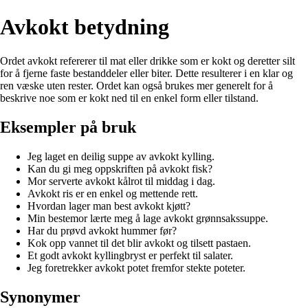
Avkokt betydning
Ordet avkokt refererer til mat eller drikke som er kokt og deretter silt
for å fjerne faste bestanddeler eller biter. Dette resulterer i en klar og
ren væske uten rester. Ordet kan også brukes mer generelt for å
beskrive noe som er kokt ned til en enkel form eller tilstand.
Eksempler på bruk
Jeg laget en deilig suppe av avkokt kylling.
Kan du gi meg oppskriften på avkokt fisk?
Mor serverte avkokt kålrot til middag i dag.
Avkokt ris er en enkel og mettende rett.
Hvordan lager man best avkokt kjøtt?
Min bestemor lærte meg å lage avkokt grønnsakssuppe.
Har du prøvd avkokt hummer før?
Kok opp vannet til det blir avkokt og tilsett pastaen.
Et godt avkokt kyllingbryst er perfekt til salater.
Jeg foretrekker avkokt potet fremfor stekte poteter.
Synonymer