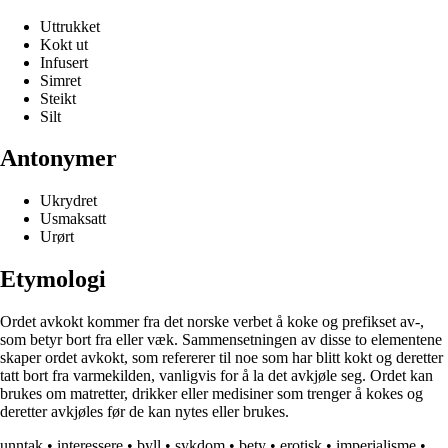
Uttrukket
Kokt ut
Infusert
Simret
Steikt
Silt
Antonymer
Ukrydret
Usmaksatt
Urørt
Etymologi
Ordet avkokt kommer fra det norske verbet å koke og prefikset av-,
som betyr bort fra eller væk. Sammensetningen av disse to elementene
skaper ordet avkokt, som refererer til noe som har blitt kokt og deretter
tatt bort fra varmekilden, vanligvis for å la det avkjøle seg. Ordet kan
brukes om matretter, drikker eller medisiner som trenger å kokes og
deretter avkjøles før de kan nytes eller brukes.
unntak
•
interessere
•
byll
•
sykdom
•
bety
•
erotisk
•
imperialisme
•