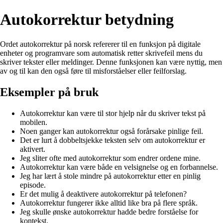
Autokorrektur betydning
Ordet autokorrektur på norsk refererer til en funksjon på digitale
enheter og programvare som automatisk retter skrivefeil mens du
skriver tekster eller meldinger. Denne funksjonen kan være nyttig, men
av og til kan den også føre til misforståelser eller feilforslag.
Eksempler på bruk
Autokorrektur kan være til stor hjelp når du skriver tekst på
mobilen.
Noen ganger kan autokorrektur også forårsake pinlige feil.
Det er lurt å dobbeltsjekke teksten selv om autokorrektur er
aktivert.
Jeg sliter ofte med autokorrektur som endrer ordene mine.
Autokorrektur kan være både en velsignelse og en forbannelse.
Jeg har lært å stole mindre på autokorrektur etter en pinlig
episode.
Er det mulig å deaktivere autokorrektur på telefonen?
Autokorrektur fungerer ikke alltid like bra på flere språk.
Jeg skulle ønske autokorrektur hadde bedre forståelse for
kontekst.