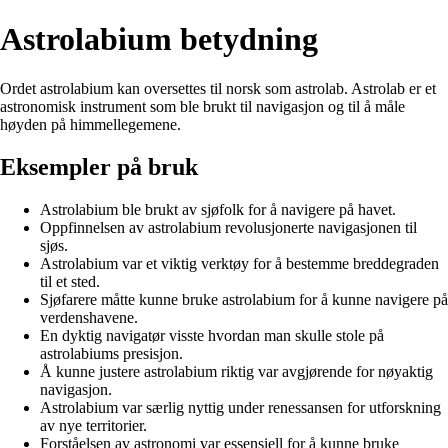
Astrolabium betydning
Ordet astrolabium kan oversettes til norsk som astrolab. Astrolab er et
astronomisk instrument som ble brukt til navigasjon og til å måle
høyden på himmellegemene.
Eksempler på bruk
Astrolabium ble brukt av sjøfolk for å navigere på havet.
Oppfinnelsen av astrolabium revolusjonerte navigasjonen til
sjøs.
Astrolabium var et viktig verktøy for å bestemme breddegraden
til et sted.
Sjøfarere måtte kunne bruke astrolabium for å kunne navigere på
verdenshavene.
En dyktig navigatør visste hvordan man skulle stole på
astrolabiums presisjon.
Å kunne justere astrolabium riktig var avgjørende for nøyaktig
navigasjon.
Astrolabium var særlig nyttig under renessansen for utforskning
av nye territorier.
Forståelsen av astronomi var essensiell for å kunne bruke