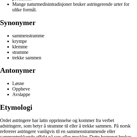
Mange naturmedisintradisjoner bruker astringerende urter for
ulike formål.
Synonymer
sammenstramme
krympe
klemme
stramme
trekke sammen
Antonymer
Løsne
Oppheve
Avslappe
Etymologi
Ordet astringere har latin opprinnelse og kommer fra verbet
adstringere, som betyr å stramme til eller å trekke sammen. På norsk
refererer astringere vanligvis til en sammenstrammende eller
sammentrekkende effekt på vev eller muskler. Dette begrepet brukes