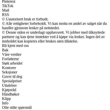
Pinterest
TikTok
Mail
RSS
© Uautorisert bruk er forbudt.
© Alle rettigheter forbeholdt. Vi kan motta en andel av salget når du
handler gjennom lenker på nettstedet.
© Denne siden er underlagt opphavsrett. Vi jobber med tilknyttede
partnere og kan tjene inntekter ved å kjøpe via lenker. Ingen del av
innholdet kan kopieres eller brukes uten tillatelse.
Bli kjent med oss
Bak
Våre verdier
Forfatterne
Støtt arbeidet
Kontorer
Seksjoner
Gaver til deg
Spesialpriser
Uttalelser
Kjøpsråd
Håndbøker
Klipp
Info
Ofte stilte spørsmål