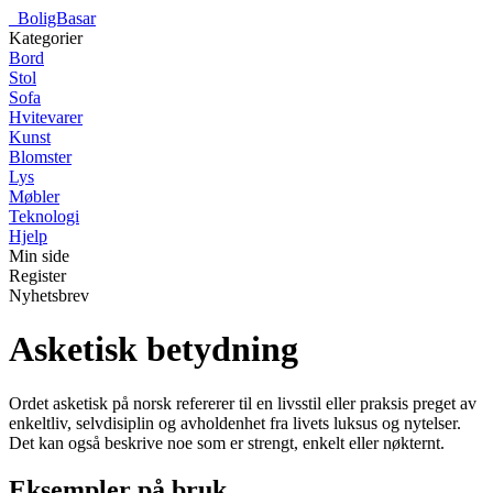
_
BoligBasar
Kategorier
Bord
Stol
Sofa
Hvitevarer
Kunst
Blomster
Lys
Møbler
Teknologi
Hjelp
Min side
Register
Nyhetsbrev
Asketisk betydning
Ordet asketisk på norsk refererer til en livsstil eller praksis preget av
enkeltliv, selvdisiplin og avholdenhet fra livets luksus og nytelser.
Det kan også beskrive noe som er strengt, enkelt eller nøkternt.
Eksempler på bruk