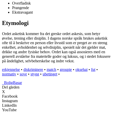
Overfladisk
Prangende
Ekstravagant
Etymologi
Ordet asketisk kommer fra det greske ordet askesis, som betyr
øvelse, trening eller disiplin. I dagens norske språk brukes asketisk
ofte til å beskrive en person eller livsstil som er preget av en streng
enkelhet, avholdenhet og selvdisiplin, spesielt når det gjelder mat,
drikke og andre fysiske behov. Ordet kan også assosieres med en
generell avståelse fra materielle goder og luksus, og i stedet fokusere
på åndelighet, selvbeherskelse og indre vekst.
erkjennelse
•
diskriminere
•
match
•
groupie
•
oksehai
•
fut
•
normativ
•
sove
•
stygg
•
ubetinget
•
_
BoligBasar
Del gleden
X
Facebook
Instagram
LinkedIn
YouTube