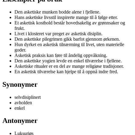
Den asketiske munken bodde alene i fjellene.
Hans asketiske livsstil inspirerte mange til å følge etter.
Et asketisk kosthold består hovedsakelig av grønnsaker og
frukt.
Livet i klosteret var preget av asketisk disiplin.
Den asketiske pilegrimen gikk barfot gjennom ørkenen.
Hun dyrket en asketisk tilnærming til livet, uten materielle
goder.
Asketisk praksis kan føre til åndelig oppvåkning.
Den asketiske yogien levde en enkel tilværelse i fjellene.
Asketiske ritualer er en del av mange religiøse tradisjoner.
En asketisk tilværelse kan hjelpe til å oppnå indre fred.
Synonymer
selvdisiplinert
avholden
enkel
Antonymer
Luksuriøs