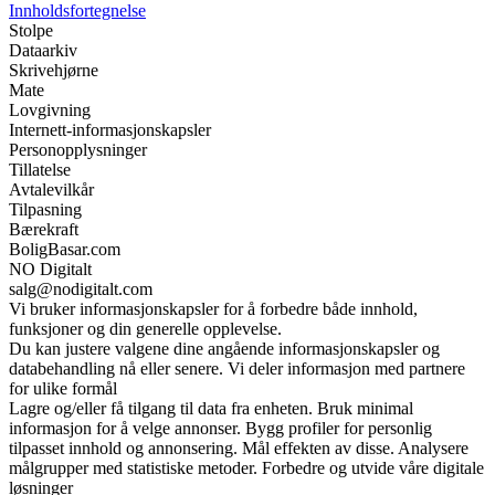
Innholdsfortegnelse
Stolpe
Dataarkiv
Skrivehjørne
Mate
Lovgivning
Internett-informasjonskapsler
Personopplysninger
Tillatelse
Avtalevilkår
Tilpasning
Bærekraft
BoligBasar.com
NO Digitalt
salg@nodigitalt.com
Vi bruker informasjonskapsler for å forbedre både innhold,
funksjoner og din generelle opplevelse.
Du kan justere valgene dine angående informasjonskapsler og
databehandling nå eller senere. Vi deler informasjon med partnere
for ulike formål
Lagre og/eller få tilgang til data fra enheten. Bruk minimal
informasjon for å velge annonser. Bygg profiler for personlig
tilpasset innhold og annonsering. Mål effekten av disse. Analysere
målgrupper med statistiske metoder. Forbedre og utvide våre digitale
løsninger