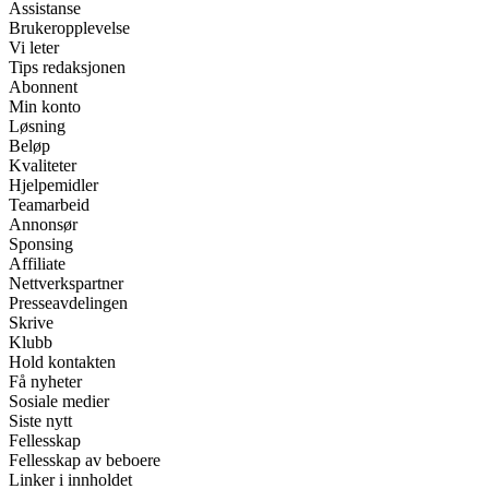
Assistanse
Brukeropplevelse
Vi leter
Tips redaksjonen
Abonnent
Min konto
Løsning
Beløp
Kvaliteter
Hjelpemidler
Teamarbeid
Annonsør
Sponsing
Affiliate
Nettverkspartner
Presseavdelingen
Skrive
Klubb
Hold kontakten
Få nyheter
Sosiale medier
Siste nytt
Fellesskap
Fellesskap av beboere
Linker i innholdet