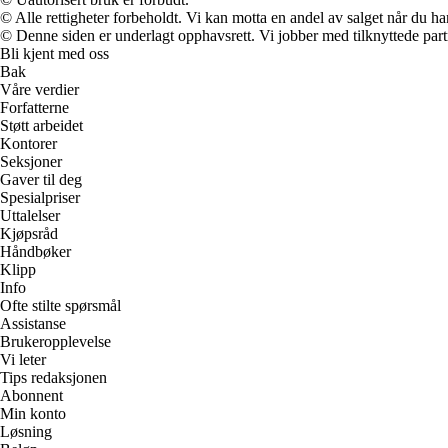
© Alle rettigheter forbeholdt. Vi kan motta en andel av salget når du h
© Denne siden er underlagt opphavsrett. Vi jobber med tilknyttede partne
Bli kjent med oss
Bak
Våre verdier
Forfatterne
Støtt arbeidet
Kontorer
Seksjoner
Gaver til deg
Spesialpriser
Uttalelser
Kjøpsråd
Håndbøker
Klipp
Info
Ofte stilte spørsmål
Assistanse
Brukeropplevelse
Vi leter
Tips redaksjonen
Abonnent
Min konto
Løsning