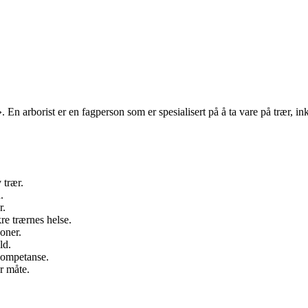
». En arborist er en fagperson som er spesialisert på å ta vare på trær, i
 trær.
.
r.
re trærnes helse.
oner.
ld.
g kompetanse.
r måte.