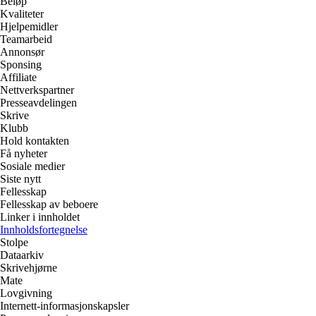
Beløp
Kvaliteter
Hjelpemidler
Teamarbeid
Annonsør
Sponsing
Affiliate
Nettverkspartner
Presseavdelingen
Skrive
Klubb
Hold kontakten
Få nyheter
Sosiale medier
Siste nytt
Fellesskap
Fellesskap av beboere
Linker i innholdet
Innholdsfortegnelse
Stolpe
Dataarkiv
Skrivehjørne
Mate
Lovgivning
Internett-informasjonskapsler