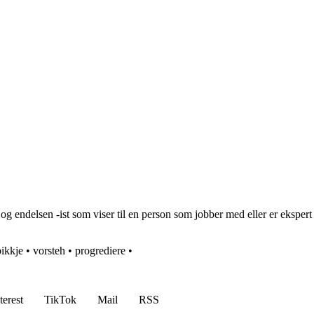
re, og endelsen -ist som viser til en person som jobber med eller er eksp
bikkje
•
vorsteh
•
progrediere
•
terest
TikTok
Mail
RSS