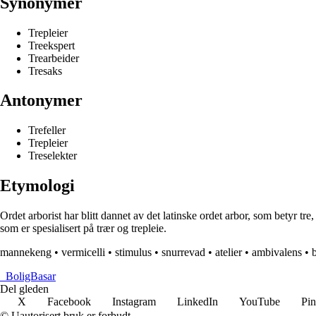
Synonymer
Trepleier
Treekspert
Trearbeider
Tresaks
Antonymer
Trefeller
Trepleier
Treselekter
Etymologi
Ordet arborist har blitt dannet av det latinske ordet arbor, som betyr t
som er spesialisert på trær og trepleie.
mannekeng
•
vermicelli
•
stimulus
•
snurrevad
•
atelier
•
ambivalens
•
_
BoligBasar
Del gleden
X
Facebook
Instagram
LinkedIn
YouTube
Pin
© Uautorisert bruk er forbudt.