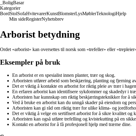
_
BoligBasar
Kategorier
Bord
Stol
Sofa
Hvitevarer
Kunst
Blomster
Lys
Møbler
Teknologi
Hjelp
Min side
Register
Nyhetsbrev
Arborist betydning
Ordet «arborist» kan oversettes til norsk som «trefeller» eller «trepleier
Eksempler på bruk
En arborist er en spesialist innen planter, trær og skog.
Arboristen utfører arbeid som beskjæring, planting og fjerning av
Det er viktig å kontakte en arborist for riktig pleie av trær i hagen
En erfaren arborist kan identifisere sykdommer og skadedyr i træ
Arboristen har kunnskap om riktig beskjæringsteknikker for å sik
Ved å bruke en arborist kan du unngå skader på eiendom og pers
Arboristen kan gi råd om riktig trær for ulike klima- og jordforho
Det er viktig å velge en sertifisert arborist for å sikre kvalitet o
Arboristen kan også utføre trefelling og kvistekutting på en sikke
Kontakt en arborist for å få profesjonell hjelp med trærne dine.