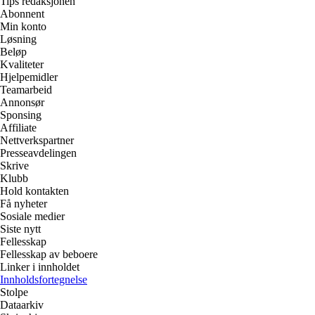
Tips redaksjonen
Abonnent
Min konto
Løsning
Beløp
Kvaliteter
Hjelpemidler
Teamarbeid
Annonsør
Sponsing
Affiliate
Nettverkspartner
Presseavdelingen
Skrive
Klubb
Hold kontakten
Få nyheter
Sosiale medier
Siste nytt
Fellesskap
Fellesskap av beboere
Linker i innholdet
Innholdsfortegnelse
Stolpe
Dataarkiv