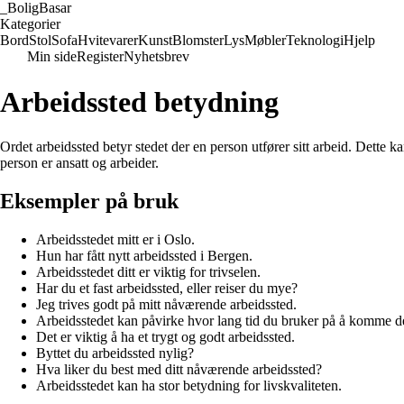
_
BoligBasar
Kategorier
Bord
Stol
Sofa
Hvitevarer
Kunst
Blomster
Lys
Møbler
Teknologi
Hjelp
Min side
Register
Nyhetsbrev
Arbeidssted betydning
Ordet arbeidssted betyr stedet der en person utfører sitt arbeid. Dette 
person er ansatt og arbeider.
Eksempler på bruk
Arbeidsstedet mitt er i Oslo.
Hun har fått nytt arbeidssted i Bergen.
Arbeidsstedet ditt er viktig for trivselen.
Har du et fast arbeidssted, eller reiser du mye?
Jeg trives godt på mitt nåværende arbeidssted.
Arbeidsstedet kan påvirke hvor lang tid du bruker på å komme de
Det er viktig å ha et trygt og godt arbeidssted.
Byttet du arbeidssted nylig?
Hva liker du best med ditt nåværende arbeidssted?
Arbeidsstedet kan ha stor betydning for livskvaliteten.