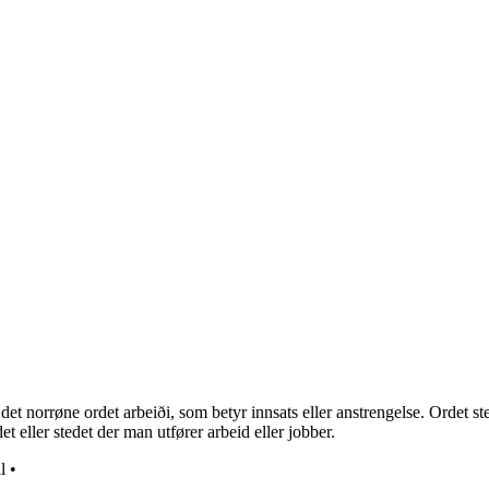
 det norrøne ordet arbeiði, som betyr innsats eller anstrengelse. Ordet 
t eller stedet der man utfører arbeid eller jobber.
l
•