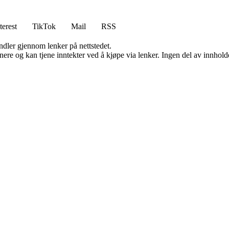
terest
TikTok
Mail
RSS
andler gjennom lenker på nettstedet.
re og kan tjene inntekter ved å kjøpe via lenker. Ingen del av innholdet