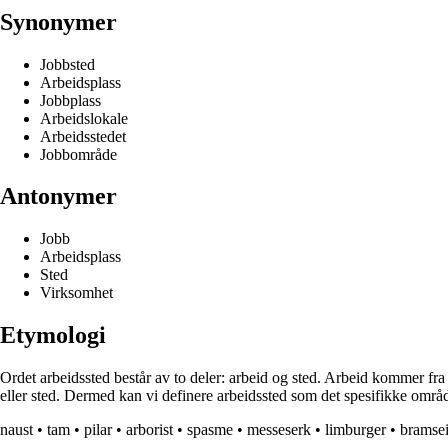
Synonymer
Jobbsted
Arbeidsplass
Jobbplass
Arbeidslokale
Arbeidsstedet
Jobbområde
Antonymer
Jobb
Arbeidsplass
Sted
Virksomhet
Etymologi
Ordet arbeidssted består av to deler: arbeid og sted. Arbeid kommer fra
eller sted. Dermed kan vi definere arbeidssted som det spesifikke område
naust
•
tam
•
pilar
•
arborist
•
spasme
•
messeserk
•
limburger
•
bramsei