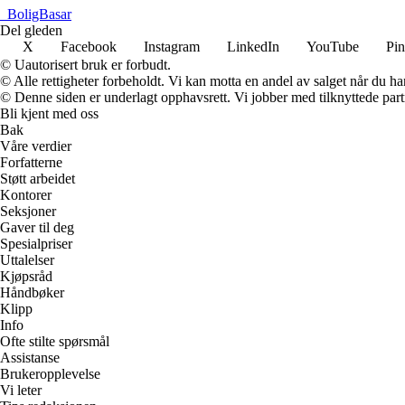
_
BoligBasar
Del gleden
X
Facebook
Instagram
LinkedIn
YouTube
Pin
© Uautorisert bruk er forbudt.
© Alle rettigheter forbeholdt. Vi kan motta en andel av salget når du h
© Denne siden er underlagt opphavsrett. Vi jobber med tilknyttede partne
Bli kjent med oss
Bak
Våre verdier
Forfatterne
Støtt arbeidet
Kontorer
Seksjoner
Gaver til deg
Spesialpriser
Uttalelser
Kjøpsråd
Håndbøker
Klipp
Info
Ofte stilte spørsmål
Assistanse
Brukeropplevelse
Vi leter