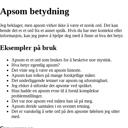
Apsom betydning
Jeg beklager, men apsom virker ikke å være et norsk ord. Det kan
hende det er et ord fra et annet språk. Hvis du har mer kontekst eller
informasjon, kan jeg prøve å hjelpe deg med å finne ut hva det betyr.
Eksempler på bruk
Apsom er et ord som brukes for å beskrive noe mystisk.
Hva betyr egentlig apsom?
Det viste seg å være en apsom historie.
Apsom kan tolkes på mange forskjellige måter.
Det underliggende temaet var apsom og uforutsigbart.
Jeg elsker å utforske det apsome ved språket.
Hun hadde en apsom evne til å forstå komplekse
problemstillinger.
Det var noe apsom ved måten han så på meg.
Apsom dreide samtalen i en uventet retning.
Det er vanskelig å sette ord på den apsome følelsen jeg sitter
med.