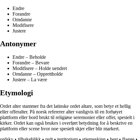
Endre
Forandre
Omdanne
Modifisere
Justere
Antonymer
Endre – Beholde
Forandre – Bevare
Modifisere – Holde uendret
Omdanne – Opprettholde
Justere – La være
Etymologi
Ordet alter stammer fra det latinske ordet altare, som betyr et hellig
eller offeralter. På norsk refererer alter vanligvis til en forhøyet
plattform eller bord brukt til religiøse seremonier eller offer, spesielt i
kirker. Ordet kan også brukes i overført betydning for å beskrive en
plattform eller scene hvor noe spesielt skjer eller blir markert.
ordsky
•
tilbakeblikk
•
pult
•
territorium
•
stjerneskinn
•
hest
•
flagge
•