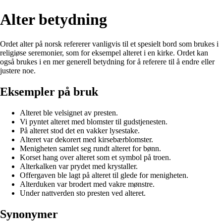
Alter betydning
Ordet alter på norsk refererer vanligvis til et spesielt bord som brukes i
religiøse seremonier, som for eksempel alteret i en kirke. Ordet kan
også brukes i en mer generell betydning for å referere til å endre eller
justere noe.
Eksempler på bruk
Alteret ble velsignet av presten.
Vi pyntet alteret med blomster til gudstjenesten.
På alteret stod det en vakker lysestake.
Alteret var dekorert med kirsebærblomster.
Menigheten samlet seg rundt alteret for bønn.
Korset hang over alteret som et symbol på troen.
Alterkalken var prydet med krystaller.
Offergaven ble lagt på alteret til glede for menigheten.
Alterduken var brodert med vakre mønstre.
Under nattverden sto presten ved alteret.
Synonymer