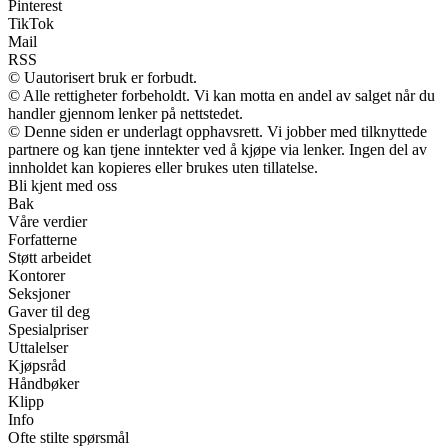
Pinterest
TikTok
Mail
RSS
© Uautorisert bruk er forbudt.
© Alle rettigheter forbeholdt. Vi kan motta en andel av salget når du
handler gjennom lenker på nettstedet.
© Denne siden er underlagt opphavsrett. Vi jobber med tilknyttede
partnere og kan tjene inntekter ved å kjøpe via lenker. Ingen del av
innholdet kan kopieres eller brukes uten tillatelse.
Bli kjent med oss
Bak
Våre verdier
Forfatterne
Støtt arbeidet
Kontorer
Seksjoner
Gaver til deg
Spesialpriser
Uttalelser
Kjøpsråd
Håndbøker
Klipp
Info
Ofte stilte spørsmål