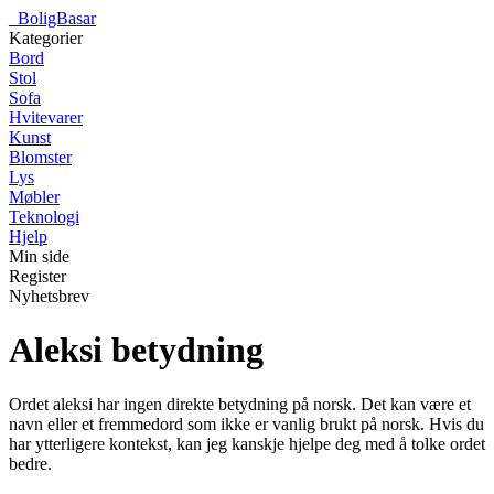
_
BoligBasar
Kategorier
Bord
Stol
Sofa
Hvitevarer
Kunst
Blomster
Lys
Møbler
Teknologi
Hjelp
Min side
Register
Nyhetsbrev
Aleksi betydning
Ordet aleksi har ingen direkte betydning på norsk. Det kan være et
navn eller et fremmedord som ikke er vanlig brukt på norsk. Hvis du
har ytterligere kontekst, kan jeg kanskje hjelpe deg med å tolke ordet
bedre.