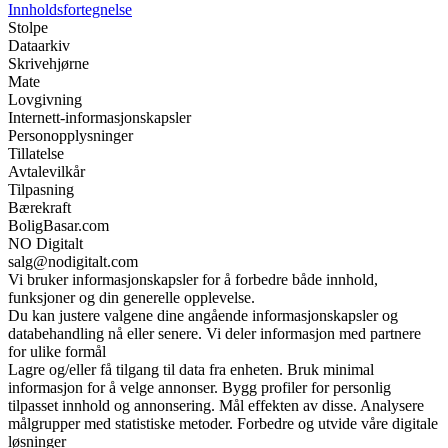
Innholdsfortegnelse
Stolpe
Dataarkiv
Skrivehjørne
Mate
Lovgivning
Internett-informasjonskapsler
Personopplysninger
Tillatelse
Avtalevilkår
Tilpasning
Bærekraft
BoligBasar.com
NO Digitalt
salg@nodigitalt.com
Vi bruker informasjonskapsler for å forbedre både innhold,
funksjoner og din generelle opplevelse.
Du kan justere valgene dine angående informasjonskapsler og
databehandling nå eller senere. Vi deler informasjon med partnere
for ulike formål
Lagre og/eller få tilgang til data fra enheten. Bruk minimal
informasjon for å velge annonser. Bygg profiler for personlig
tilpasset innhold og annonsering. Mål effekten av disse. Analysere
målgrupper med statistiske metoder. Forbedre og utvide våre digitale
løsninger