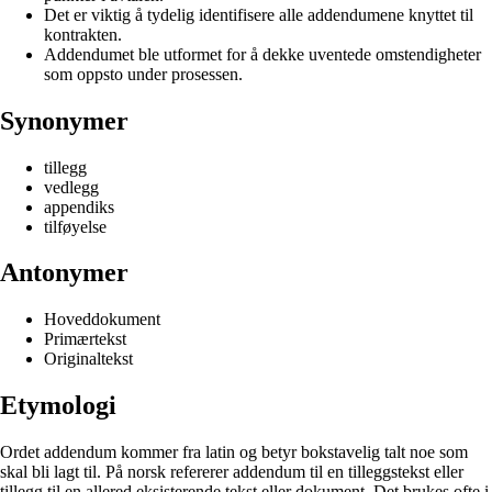
Det er viktig å tydelig identifisere alle addendumene knyttet til
kontrakten.
Addendumet ble utformet for å dekke uventede omstendigheter
som oppsto under prosessen.
Synonymer
tillegg
vedlegg
appendiks
tilføyelse
Antonymer
Hoveddokument
Primærtekst
Originaltekst
Etymologi
Ordet addendum kommer fra latin og betyr bokstavelig talt noe som
skal bli lagt til. På norsk refererer addendum til en tilleggstekst eller
tillegg til en allered eksisterende tekst eller dokument. Det brukes ofte i