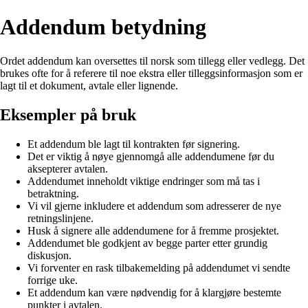
Addendum betydning
Ordet addendum kan oversettes til norsk som tillegg eller vedlegg. Det
brukes ofte for å referere til noe ekstra eller tilleggsinformasjon som er
lagt til et dokument, avtale eller lignende.
Eksempler på bruk
Et addendum ble lagt til kontrakten før signering.
Det er viktig å nøye gjennomgå alle addendumene før du
aksepterer avtalen.
Addendumet inneholdt viktige endringer som må tas i
betraktning.
Vi vil gjerne inkludere et addendum som adresserer de nye
retningslinjene.
Husk å signere alle addendumene for å fremme prosjektet.
Addendumet ble godkjent av begge parter etter grundig
diskusjon.
Vi forventer en rask tilbakemelding på addendumet vi sendte
forrige uke.
Et addendum kan være nødvendig for å klargjøre bestemte
punkter i avtalen.